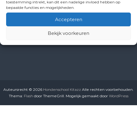
toestemming intrekt, kan dit een nadelige invloed hebben op
bepaalde functies en mogelijkheden.
Info
Accepteren
ond.nr.: BE-0674.805.442
Bekijk voorkeuren
Trainingsadres: Bevrijdingsstraat 15, Beringen
Tel.: 0477 67 94 62
Auteursrecht © 2026
Hondenschool Kitazz
Alle rechten voorbehouden.
Thema:
Flash
door ThemeGrill. Mogelijk gemaakt door
WordPress