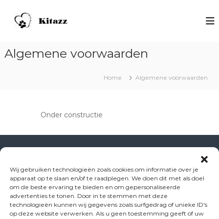
S
p
H
V
o
r
o
o
i
n
r
n
d
h
Algemene voorwaarden
g
o
e
n
n
n
a
d
Home
Algemene voorwaarden
s
e
a
n
r
c
m
d
h
e
Onder constructie
e
o
n
i
s
o
n
l
h
K
o
i
u
Wij gebruiken technologieën zoals cookies om informatie over je
d
apparaat op te slaan en/of te raadplegen. We doen dit met als doel
t
Disclaimer
om de beste ervaring te bieden en om gepersonaliseerde
a
advertenties te tonen. Door in te stemmen met deze
Privacybeleid
z
technologieën kunnen wij gegevens zoals surfgedrag of unieke ID's
op deze website verwerken. Als u geen toestemming geeft of uw
z