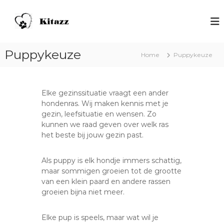
S
p
H
V
o
r
o
o
i
n
r
n
d
h
Puppykeuze
Home
Puppykeuze
g
o
e
n
n
n
a
d
s
e
a
Elke gezinssituatie vraagt een ander
n
r
c
hondenras. Wij maken kennis met je
m
d
h
gezin, leefsituatie en wensen. Zo
e
e
o
n
kunnen we raad geven over welk ras
i
s
het beste bij jouw gezin past.
o
n
l
h
K
Als puppy is elk hondje immers schattig,
o
maar sommigen groeien tot de grootte
i
u
van een klein paard en andere rassen
d
t
groeien bijna niet meer.
a
z
Elke pup is speels, maar wat wil je
z