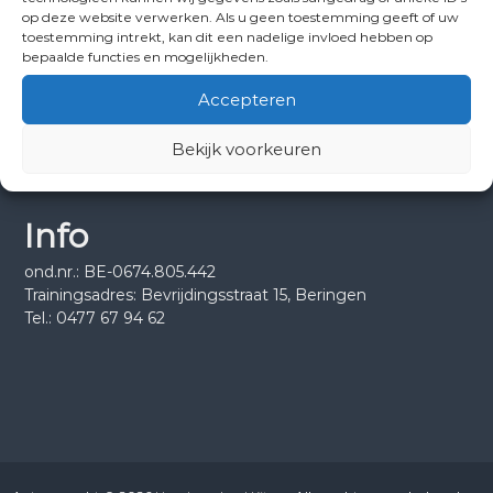
op deze website verwerken. Als u geen toestemming geeft of uw
toestemming intrekt, kan dit een nadelige invloed hebben op
bepaalde functies en mogelijkheden.
Disclaimer
Accepteren
Privacybeleid
Bekijk voorkeuren
Info
ond.nr.: BE-0674.805.442
Trainingsadres: Bevrijdingsstraat 15, Beringen
Tel.: 0477 67 94 62