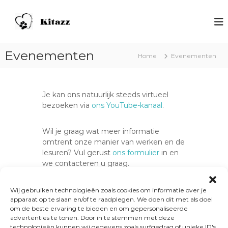
S
p
H
V
o
r
o
o
i
n
r
n
d
h
Evenementen
Home
Evenementen
g
o
e
n
n
n
a
d
s
e
a
Je kan ons natuurlijk steeds virtueel
n
r
c
bezoeken via
ons YouTube-kanaal
.
m
d
h
e
e
o
n
Wil je graag wat meer informatie
i
s
o
omtrent onze manier van werken en de
n
l
lesuren? Vul gerust
ons formulier
in en
h
K
we contacteren u graag.
o
i
u
d
t
Momenteel zijn er geen evenementen
Wij gebruiken technologieën zoals cookies om informatie over je
a
apparaat op te slaan en/of te raadplegen. We doen dit met als doel
gepland.
om de beste ervaring te bieden en om gepersonaliseerde
z
advertenties te tonen. Door in te stemmen met deze
z
technologieën kunnen wij gegevens zoals surfgedrag of unieke ID's