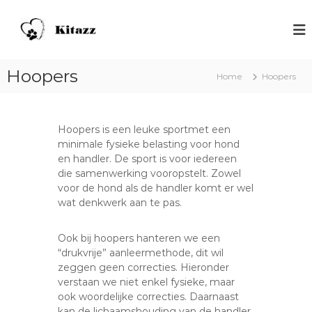
S
p
H
V
o
r
o
o
i
n
r
n
d
h
Hoopers
Home
Hoopers
g
o
e
n
n
n
a
d
s
e
a
Hoopers is een leuke sportmet een
n
r
c
minimale fysieke belasting voor hond
m
d
h
en handler. De sport is voor iedereen
e
e
o
n
die samenwerking vooropstelt. Zowel
i
s
voor de hond als de handler komt er wel
o
n
wat denkwerk aan te pas.
l
h
K
o
Ook bij hoopers hanteren we een
i
u
“drukvrije” aanleermethode, dit wil
d
t
zeggen geen correcties. Hieronder
a
verstaan we niet enkel fysieke, maar
z
ook woordelijke correcties. Daarnaast
z
kan de lichaamshouding van de handler