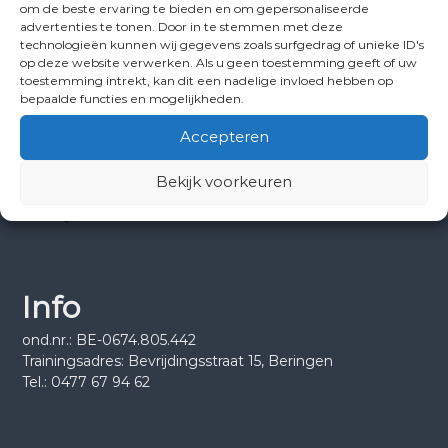
om de beste ervaring te bieden en om gepersonaliseerde
Voor meer info kan je gerust
contact
advertenties te tonen. Door in te stemmen met deze
met ons opnemen.
technologieën kunnen wij gegevens zoals surfgedrag of unieke ID's
op deze website verwerken. Als u geen toestemming geeft of uw
toestemming intrekt, kan dit een nadelige invloed hebben op
bepaalde functies en mogelijkheden.
Accepteren
Disclaimer
Bekijk voorkeuren
Privacybeleid
Info
ond.nr.: BE-0674.805.442
Trainingsadres: Bevrijdingsstraat 15, Beringen
Tel.: 0477 67 94 62