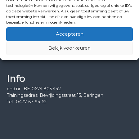
technologieën kunnen wij gegevens zoals surfgedrag of unieke ID's
op deze website verwerken. Als u geen toestemming geeft of uw
toestemming intrekt, kan dit een nadelige invloed hebben op
bepaalde functies en mogelijkheden.
Accepteren
Disclaimer
Bekijk voorkeuren
Privacybeleid
Info
ond.nr.: BE-0674.805.442
Trainingsadres: Bevrijdingsstraat 15, Beringen
Tel.: 0477 67 94 62