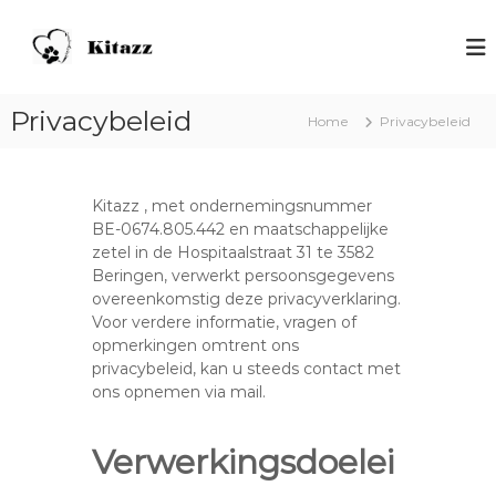
S
p
H
V
o
r
o
o
i
n
r
n
d
h
Privacybeleid
Home
Privacybeleid
g
o
e
n
n
n
a
d
s
e
a
Kitazz , met ondernemingsnummer
n
r
c
BE-0674.805.442 en maatschappelijke
m
d
h
zetel in de Hospitaalstraat 31 te 3582
e
e
o
n
Beringen, verwerkt persoonsgegevens
i
s
overeenkomstig deze privacyverklaring.
o
n
Voor verdere informatie, vragen of
l
h
opmerkingen omtrent ons
K
o
privacybeleid, kan u steeds contact met
i
u
ons opnemen via mail.
d
t
a
Verwerkingsdoelei
z
z