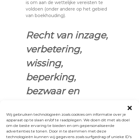
is om aan de wettelijke vereisten te
voldoen (onder andere op het gebied
van boekhouding).
Recht van inzage,
verbetering,
wissing,
beperking,
bezwaar en
overdraagbaarhei
Wij gebruiken technologieën zoals cookies om informatie over je
d van
apparaat op te slaan en/of te raadplegen. We doen dit met als doel
om de beste ervaring te bieden en om gepersonaliseerde
persoonsgegeven
advertenties te tonen. Door in te stemmen met deze
technologieën kunnen wij gegevens zoals surfgedrag of unieke ID's