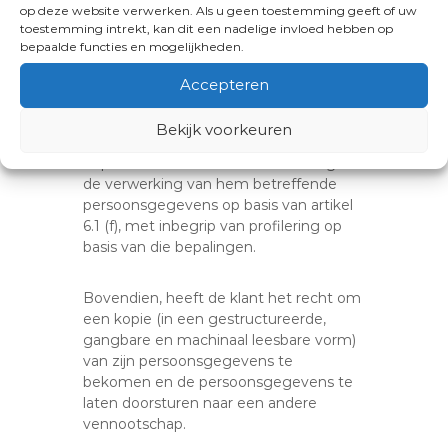
op deze website verwerken. Als u geen toestemming geeft of uw
s
toestemming intrekt, kan dit een nadelige invloed hebben op
bepaalde functies en mogelijkheden.
De klant heeft te allen tijde recht op
inzage van zijn persoonsgegevens en
Accepteren
kan ze (laten) verbeteren indien ze
onjuist of onvolledig zijn, ze laten
Bekijk voorkeuren
verwijderen, de verwerking ervan laten
beperken en bezwaar te maken tegen
de verwerking van hem betreffende
persoonsgegevens op basis van artikel
6.1 (f), met inbegrip van profilering op
basis van die bepalingen.
Bovendien, heeft de klant het recht om
een kopie (in een gestructureerde,
gangbare en machinaal leesbare vorm)
van zijn persoonsgegevens te
bekomen en de persoonsgegevens te
laten doorsturen naar een andere
vennootschap.