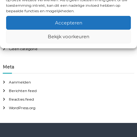
Archieven
r
toestemming intrekt, kan dit een nadelige invloed hebben op
:
bepaalde functies en mogelijkheden.
december 2021
Accepteren
Categorieën
Bekijk voorkeuren
Geen categorie
Meta
Aanmelden
Berichten feed
Reacties feed
WordPress.org