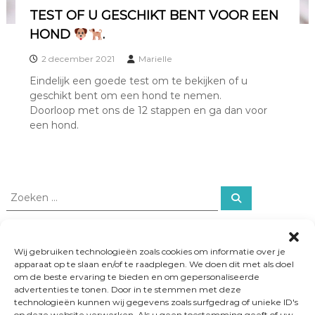
TEST OF U GESCHIKT BENT VOOR EEN
HOND
.
2 december 2021
Marielle
Eindelijk een goede test om te bekijken of u
geschikt bent om een hond te nemen.
Doorloop met ons de 12 stappen en ga dan voor
een hond.
Z
Z
o
o
e
e
k
e
k
Recente berichten
n
e
Wij gebruiken technologieën zoals cookies om informatie over je
apparaat op te slaan en/of te raadplegen. We doen dit met als doel
n
TEST OF U GESCHIKT BENT VOOR EEN HOND
.
om de beste ervaring te bieden en om gepersonaliseerde
n
advertenties te tonen. Door in te stemmen met deze
a
technologieën kunnen wij gegevens zoals surfgedrag of unieke ID's
a
op deze website verwerken. Als u geen toestemming geeft of uw